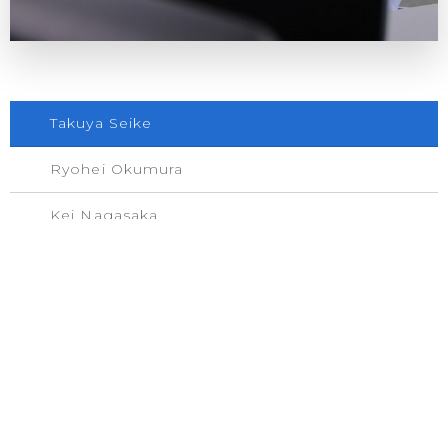
Takuya Seike
Ryohei Okumura
Kei Nagasaka
Kenji Sato
Mitsuru Fudo
Shoki Saito