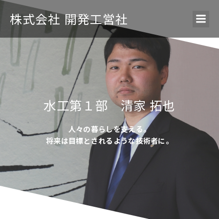
株式会社 開発工営社
水工第１部 清家 拓也
人々の暮らしを支える。
将来は目標とされるような技術者に。