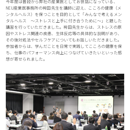
今年度は普段から弊社の産業医としてお世話になっている、
NEU産業医事務所の袴田先生を講師に迎え、こころの健康（メ
ンタルヘルス）を保つことを目的として「みんなで考えるメン
タルヘルス 〜ストレスと上手に付き合うために～」と題した
講習を行っていただきました。袴田先生からは、ストレスの原
因やストレス関連の疾患、生体反応等の具体的な説明があり、
その後対処法やセルフケアについてもお話しいただきました。
参加者からは、学んだことを日常で実践してこころの健康を保
ち、仕事のパフォーマンス向上につなげていきたいといった感
想が寄せられました。