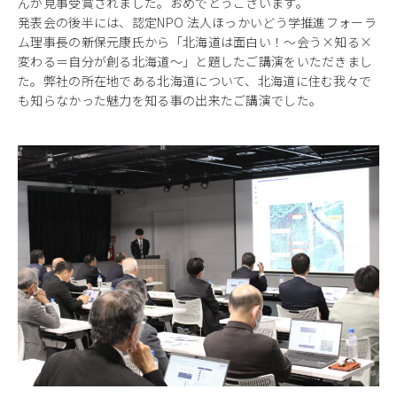
んが見事受賞されました。おめでとうございます。
発表会の後半には、認定NPO 法人ほっかいどう学推進フォーラ
ム理事長の新保元康氏から「北海道は面白い！～会う×知る×
変わる＝自分が創る北海道～」と題したご講演をいただきまし
た。弊社の所在地である北海道について、北海道に住む我々で
も知らなかった魅力を知る事の出来たご講演でした。