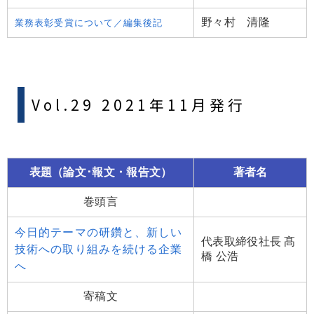
野々村 清隆
業務表彰受賞について／編集後記
Vol.29 2021年11月発行
表題（論文･報文・報告文）
著者名
巻頭言
今日的テーマの研鑽と、新しい
代表取締役社長 髙
技術への取り組みを続ける企業
橋 公浩
へ
寄稿文