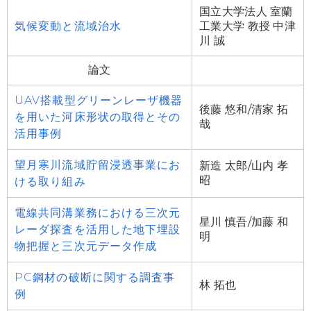
国立大学法人 室蘭
気候変動と流域治水
工業大学 教授 中津
川 誠
論文
UAV搭載型グリーンレーザ機器
後藤 悠和/清家 拓
を用いた河床形状の取得とその
哉
活用事例
望月寒川流域貯留浸透事業にお
新造 太郎/山内 孝
昭
ける取り組み
電線共同溝業務における三次元
星川 慎吾/加藤 和
レーダ探査を活用した地下埋設
明
物把握と三次元データ作成
PC鋼材の破断に関する調査事
林 拓也
例