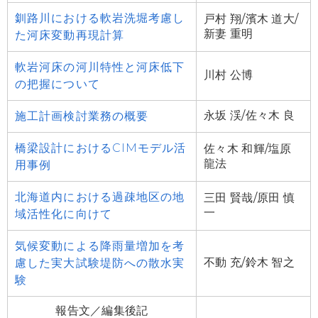
釧路川における軟岩洗堀考慮し
戸村 翔/濱木 道大/
新妻 重明
た河床変動再現計算
軟岩河床の河川特性と河床低下
川村 公博
の把握について
永坂 渓/佐々木 良
施工計画検討業務の概要
橋梁設計におけるCIMモデル活
佐々木 和輝/塩原
龍法
用事例
北海道内における過疎地区の地
三田 賢哉/原田 慎
一
域活性化に向けて
気候変動による降雨量増加を考
不動 充/鈴木 智之
慮した実大試験堤防への散水実
験
報告文／編集後記