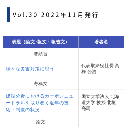
Vol.30 2022年11月発行
表題（論文･報文・報告文）
著者名
巻頭言
代表取締役社長 髙
様々な災害対策に思う
橋 公浩
寄稿文
建設分野におけるカーボンニュ
国立大学法人 北海
道大学 教授 北垣
ートラルを取り巻く近年の技
亮馬
術・制度の状況
論文